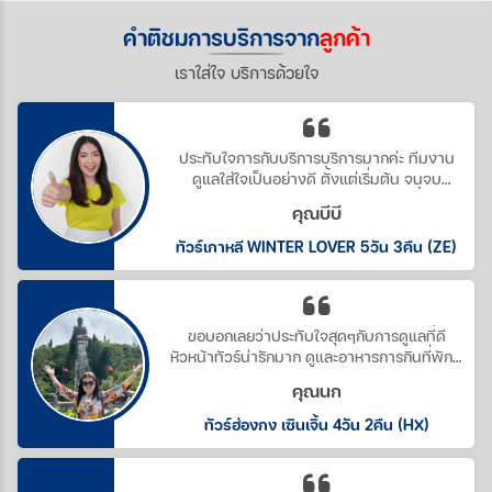
คำติชมการบริการจาก
ลูกค้า
เราใส่ใจ บริการด้วยใจ
ประทับใจการกับบริการบริการมากค่ะ ทีมงาน
ดูแลใส่ใจเป็นอย่างดี ตั้งแต่เริ่มต้น จนจบ
โปรแกรมถึงวันกลับเลยทีเดียว ดีอย่างงี้ต้อง
คุณบีบี
บอกต่อนะค่ะ
ทัวร์เกาหลี WINTER LOVER 5วัน 3คืน (ZE)
ขอบอกเลยว่าประทับใจสุดๆกับการดูแลที่ดี
หัวหน้าทัวร์น่ารักมาก ดูและอาหารการกินที่พักดี
มาก ประทับใจจริงๆ คราวหน้าต้องไปกับบริษัท
คุณนก
นี้อีกค่ะ
ทัวร์ฮ่องกง เซินเจิ้น 4วัน 2คืน (HX)