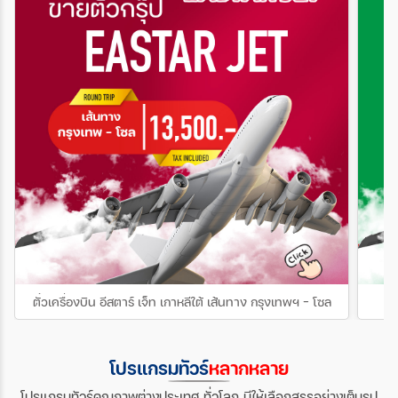
ประเทศ
สายการบิน
ตั้งแต่วันที่
ถึงวันที่
เฉพาะเดือน
ตั๋วเครื่องบิน อีสตาร์ เจ็ท เกาหลีใต้ เส้นทาง กรุงเทพฯ - โซล
ต
ระหว่าง
โปรแกรมทัวร์
หลากหลาย
ค้นหา
โปรแกรมทัวร์คุณภาพต่างประเทศ ทั่วโลก มีให้เลือกสรรอย่างเต็มรูป