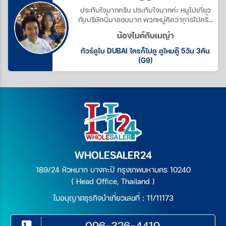
ประทับใจมากครับ ประทับใจมากค่ะ หนูไปเที่ยว
กับบริษัทนี้มาชอบมาก พวกหนู่คิดว่าการไปครั้ง
นี้อาหารการกินต้องกินไม่ได้ แต่ทัวร์นี้ทำให้เรา
น้องไมค์กับเมญ่า
คิดผิดไปเลย อาหารการกินดีมากตั้งแต่ต้นจน
ขบเลย ขอบคุณมากนะครับ นะค่ะ
ทัวร์ดูไบ DUBAI ใครก็ไปดู ดูไหมดู๊ 5วัน 3คืน
(G9)
WHOLESALER24
189/24 หัวหมาก บางกะปิ กรุงเทพมหานคร 10240
( Head Office, Thailand )
ใบอนุญาตธุรกิจนำเที่ยวเลขที่ : 11/11173
096-326-4419