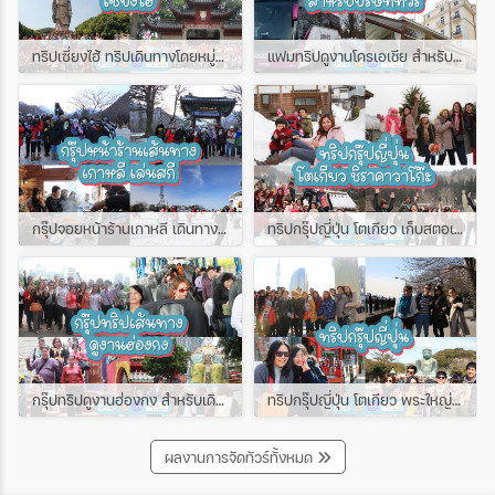
ทริปเซี่ยงไฮ้ ทริปเดินทางโดยหมู่คณะเกือบ 100 ท่าน
แฟมทริปดูงานโครเอเชีย สำหรับเอเย่นต์ทัวร์ พาพี่ๆเอเย่นไปดูงานที่โครเอเชีย
กรุ๊ปจอยหน้าร้านเกาหลี เดินทางช่วงหน้าหนาว เล่นสกีหิมะ
ทริปกรุ๊ปญี่ปุ่น โตเกียว เก็บสตอเบอรี่ ชิราคาวาโก๊ะ ทริปนี้มีตากล้องไปถ่ายรูป
กรุ๊ปทริปดูงานฮ่องกง สำหรับเดินทางแบบหมู่คณะ
ทริปกรุ๊ปญี่ปุ่น โตเกียว พระใหญ่ไดบุตสึ
ผลงานการจัดทัวร์ทั้งหมด